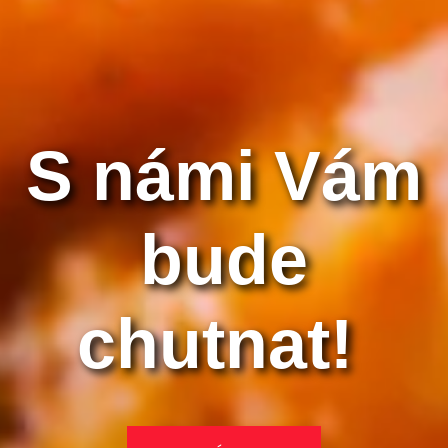
S námi Vám
bude
chutnat!